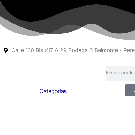
Ir
al
contenido
Calle 100 Bis #17 A 29 Bodega 3 Belmonte - Perei
Search
D
Categorías