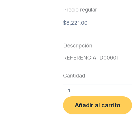
Precio regular
$
8,221.00
Descripción
REFERENCIA: D00601
Cantidad
PAPEL
ALUMINIO
X
Añadir al carrito
16
MT
TUC
(UE
30)