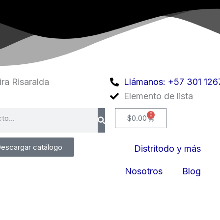
ra Risaralda
Llámanos: +57 301 126
Elemento de lista
0
Cart
$
0.00
escargar catálogo
Distritodo y más
Nosotros
Blog