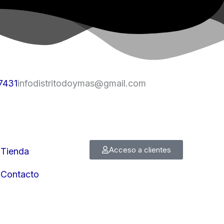
7431
infodistritodoymas@gmail.com
Acceso a clientes
Tienda
Contacto