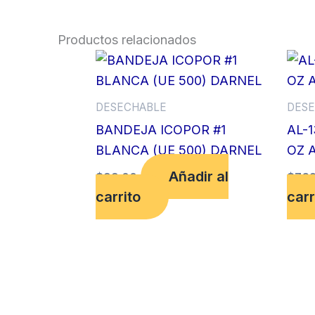
Productos relacionados
DESECHABLE
DESE
BANDEJA ICOPOR #1
AL-
BLANCA (UE 500) DARNEL
OZ 
Añadir al
$
99.00
$
762
carrito
carr