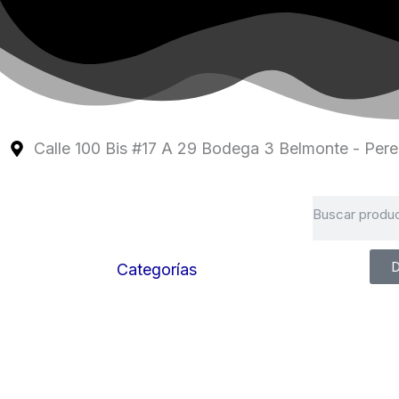
Ir
al
contenido
Calle 100 Bis #17 A 29 Bodega 3 Belmonte - Perei
Search
D
Categorías