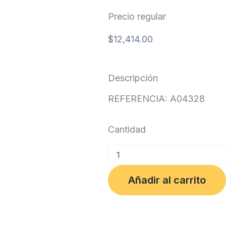
Precio regular
$
12,414.00
Descripción
REFERENCIA: A04328
Cantidad
PAPEL
HIGIENICO
JUMBO
Añadir al carrito
BLANCO
DH
X
250
MT