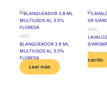
ASEO
ASEO
LAVALOZ
BLANQUEADOR 3.8 ML
S/AROM
MULTIUSOS AL 3.5%
$
18,242.
FLORESA
carrito
Leer más