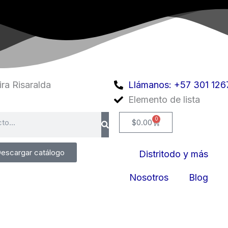
ra Risaralda
Llámanos: +57 301 126
Elemento de lista
0
Cart
$
0.00
escargar catálogo
Distritodo y más
Nosotros
Blog