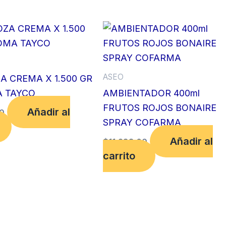
RENDIPEL
(0005)
cantidad
ASEO
A CREMA X 1.500 GR
A TAYCO
AMBIENTADOR 400ml
FRUTOS ROJOS BONAIRE
Añadir al
00
SPRAY COFARMA
Añadir al
$
11,288.00
carrito