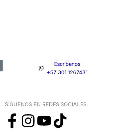
Escríbenos
+57 301 1267431
SÍGUENOS EN REDES SOCIALES
F
I
Y
T