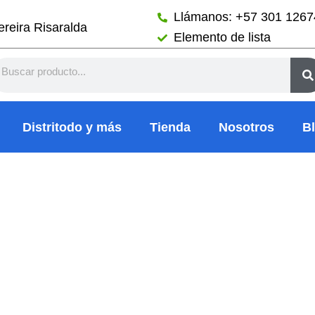
Llámanos: +57 301 126
reira Risaralda
Elemento de lista
arch
Distritodo y más
Tienda
Nosotros
B