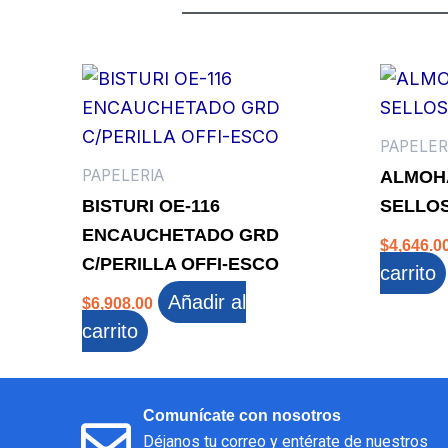
PAPELER
PAPELERIA
ALMOH
BISTURI OE-116
SELLO
ENCAUCHETADO GRD
$
4,646.0
C/PERILLA OFFI-ESCO
carrito
Añadir al
$
6,908.00
carrito
Comunícate con nosotros
Déjanos tu correo y entérate de nuestros