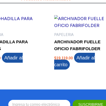
IA
PAPELERIA
ADILLA PARA
ARCHIVADOR FUELLE
S
OFICIO FABRIFOLDER
Añadir al
Añadir al
0
$
19,119.00
carrito
SUSCRIBIRME