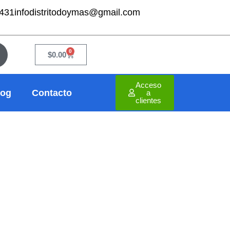
7431
infodistritodoymas@gmail.com
0
Cart
$
0.00
Acceso
log
Contacto
a
clientes