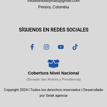
infodistritodoymas@gmail.com
Pereira, Colombia
SÍGUENOS EN REDES SOCIALES
F
I
Y
T
a
n
o
i
c
s
u
k
e
t
t
t
b
a
u
o
o
g
b
k
Cobertura Nivel Nacional
o
r
e
(Excepto San Andrés y Providencia)
k
a
Copyright 2024 | Todos los derechos reservados | Desarrollado
-
m
por
Seisk agencia
f