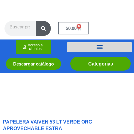
Ir
al
contenido
Search
0
Cart
$
0.00
Acceso a
clientes
Categorías
Descargar catálogo
PAPELERA VAIVEN 53 LT VERDE ORG
APROVECHABLE ESTRA