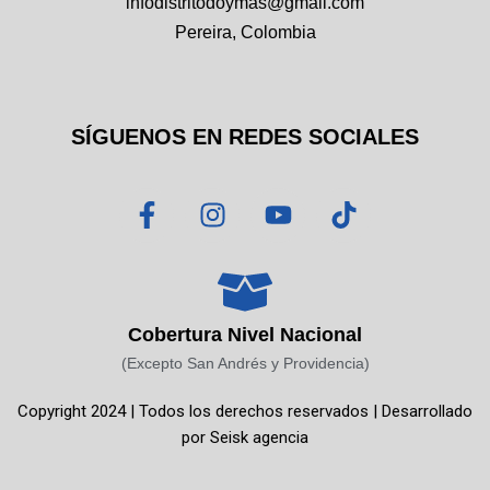
infodistritodoymas@gmail.com
Pereira, Colombia
SÍGUENOS EN REDES SOCIALES
F
I
Y
T
a
n
o
i
c
s
u
k
e
t
t
t
b
a
u
o
o
g
b
k
Cobertura Nivel Nacional
o
r
e
(Excepto San Andrés y Providencia)
k
a
Copyright 2024 | Todos los derechos reservados | Desarrollado
-
m
por
Seisk agencia
f