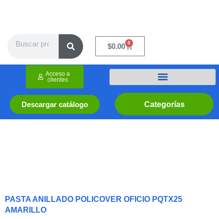
Ir
al
contenido
Search
0
Cart
$
0.00
Acceso a
clientes
Categorías
Descargar catálogo
PASTA ANILLADO POLICOVER OFICIO PQTX25
AMARILLO