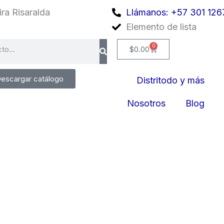
ra Risaralda
Llámanos: +57 301 126
Elemento de lista
0
Cart
$
0.00
escargar catálogo
Distritodo y más
Nosotros
Blog