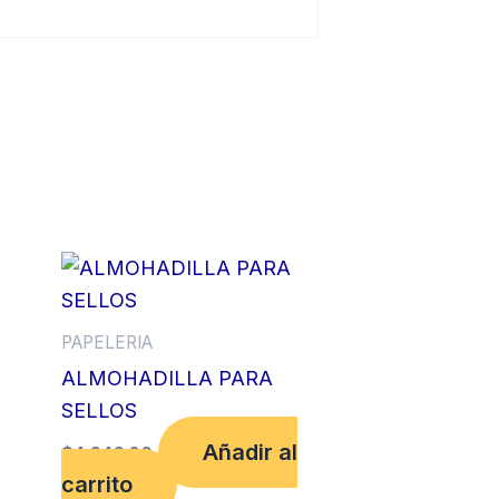
PAPELERIA
ALMOHADILLA PARA
SELLOS
Añadir al
$
4,646.00
carrito