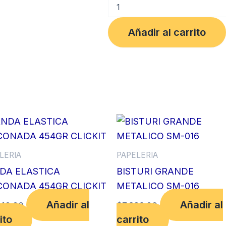
PASTA
CATALOGO
2"
Añadir al carrito
BLANCA
NORMA
cantidad
LERIA
PAPELERIA
DA ELASTICA
BISTURI GRANDE
ICONADA 454GR CLICKIT
METALICO SM-016
Añadir al
Añadir al
140.00
$
7,392.00
ito
carrito