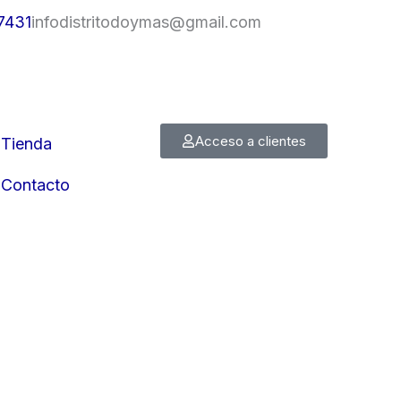
7431
infodistritodoymas@gmail.com
Acceso a clientes
Tienda
Contacto