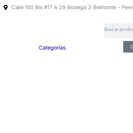
Ir
Calle 100 Bis #17 A 29 Bodega 3 Belmonte - Perei
al
contenido
Search
D
Categorías