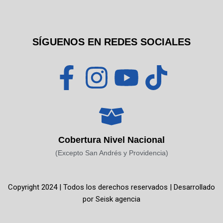
SÍGUENOS EN REDES SOCIALES
F
I
Y
T
a
n
o
i
c
s
u
k
Cobertura Nivel Nacional
e
t
t
t
(Excepto San Andrés y Providencia)
b
a
u
o
Copyright 2024 | Todos los derechos reservados | Desarrollado
o
g
b
k
por
Seisk agencia