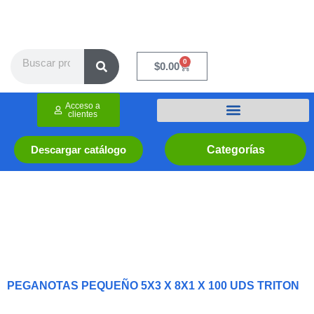
Ir
al
contenido
Search
0
Cart
$
0.00
Acceso a
clientes
Categorías
Descargar catálogo
PEGANOTAS PEQUEÑO 5X3 X 8X1 X 100 UDS TRITON