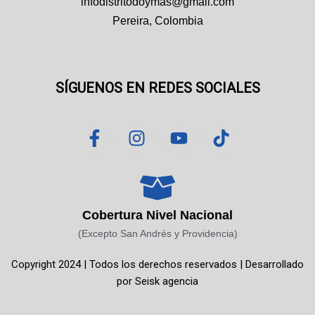
infodistritodoymas@gmail.com
Pereira, Colombia
SÍGUENOS EN REDES SOCIALES
F
I
Y
T
a
n
o
i
c
s
u
k
e
t
t
t
b
a
u
o
o
g
b
k
Cobertura Nivel Nacional
o
r
e
(Excepto San Andrés y Providencia)
k
a
Copyright 2024 | Todos los derechos reservados | Desarrollado
-
m
por
Seisk agencia
f