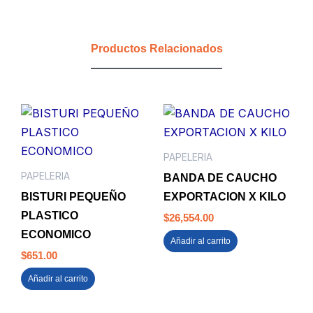
2
HUECOS
PQÑA
Productos Relacionados
OFFI-
ESCO
cantidad
PAPELERIA
PAPELERIA
BANDA DE CAUCHO
BISTURI PEQUEÑO
EXPORTACION X KILO
PLASTICO
$
26,554.00
ECONOMICO
Añadir al carrito
$
651.00
Añadir al carrito