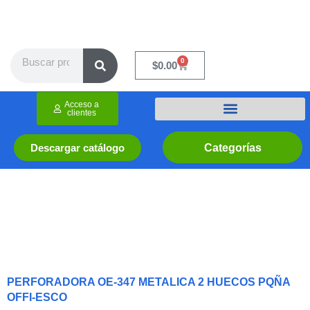
Ir
al
contenido
Search
0
Cart
$
0.00
Acceso a
clientes
Categorías
Descargar catálogo
PERFORADORA OE-347 METALICA 2 HUECOS PQÑA
OFFI-ESCO