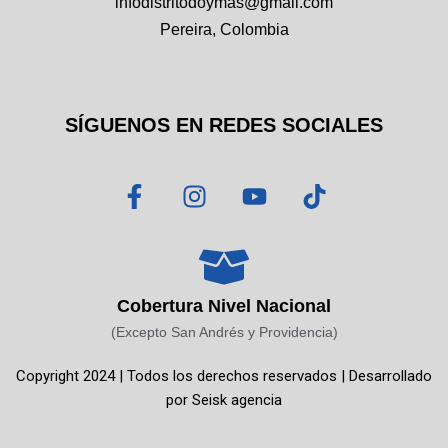
infodistritodoymas@gmail.com
Pereira, Colombia
SÍGUENOS EN REDES SOCIALES
F
I
Y
T
a
n
o
i
c
s
u
k
e
t
t
t
b
a
u
o
o
g
b
k
Cobertura Nivel Nacional
o
r
e
(Excepto San Andrés y Providencia)
k
a
Copyright 2024 | Todos los derechos reservados | Desarrollado
-
m
por
Seisk agencia
f