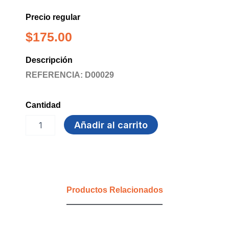
Precio regular
$
175.00
Descripción
REFERENCIA: D00029
Cantidad
PLATO
Añadir al carrito
12
OZ
HONDO
BLANCO
BLx500
UN
Productos Relacionados
cantidad