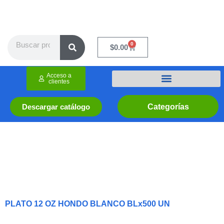
Ir
al
contenido
Search
0
Cart
$
0.00
Acceso a
clientes
Categorías
Descargar catálogo
PLATO 12 OZ HONDO BLANCO BLx500 UN