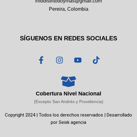
infodistritodoymas@gmail.com
Pereira, Colombia
SÍGUENOS EN REDES SOCIALES
F
I
Y
T
a
n
o
i
c
s
u
k
e
t
t
t
b
a
u
o
o
g
b
k
Cobertura Nivel Nacional
o
r
e
(Excepto San Andrés y Providencia)
k
a
Copyright 2024 | Todos los derechos reservados | Desarrollado
-
m
por
Seisk agencia
f