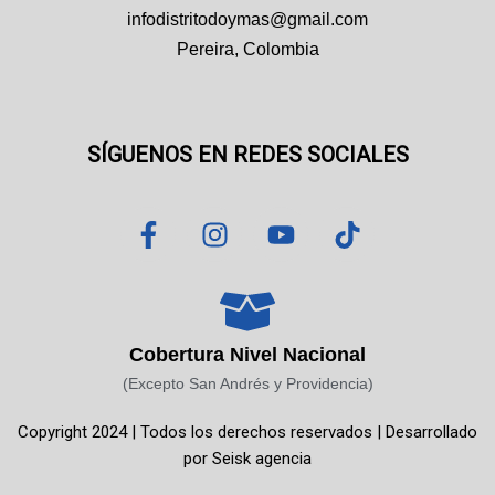
infodistritodoymas@gmail.com
Pereira, Colombia
SÍGUENOS EN REDES SOCIALES
F
I
Y
T
a
n
o
i
c
s
u
k
e
t
t
t
b
a
u
o
o
g
b
k
Cobertura Nivel Nacional
o
r
e
(Excepto San Andrés y Providencia)
k
a
Copyright 2024 | Todos los derechos reservados | Desarrollado
-
m
por
Seisk agencia
f