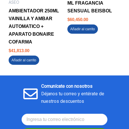
ASEO
ML FRAGANCIA
AMBIENTADOR 250ML
SENSUAL BEISBOL
VAINILLA Y AMBAR
$
60,450.00
AUTOMATICO +
Añadir al carrito
APARATO BONAIRE
COFARMA
$
41,813.00
Añadir al carrito
Comunícate con nosotros
Déjanos tu correo y entérate de
nuestros descuentos