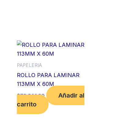
PAPELERIA
ROLLO PARA LAMINAR
113MM X 60M
Añadir al
$
73,344.00
carrito