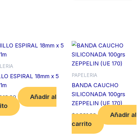
LERIA
PAPELERIA
LO ESPIRAL 18mm x 5
 1m
BANDA CAUCHO
SILICONADA 100grs
Añadir al
443.00
ZEPPELIN (UE 170)
ito
Añadir al
$
4,821.00
carrito