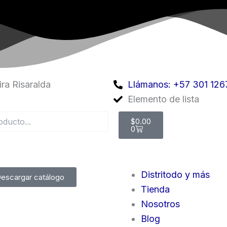
ra Risaralda
Llámanos: +57 301 126
Elemento de lista
Cart
$
0.00
0
Distritodo y más
escargar catálogo
Tienda
Nosotros
Blog