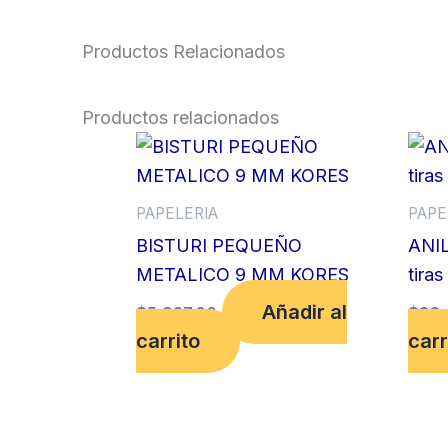
Productos Relacionados
Productos relacionados
PAPELERIA
PAPE
BISTURI PEQUEÑO
ANIL
METALICO 9 MM KORES
tiras
Añadir al
$
5,927.00
$
36,
carrito
carr