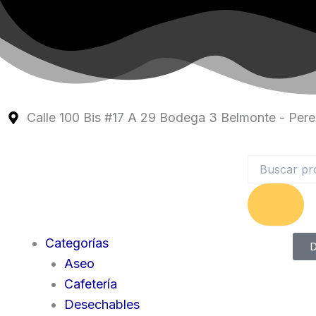
Ir
al
contenido
Calle 100 Bis #17 A 29 Bodega 3 Belmonte - Perei
Search
Categorías
D
Aseo
Cafetería
Desechables