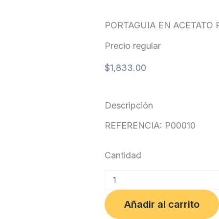
PORTAGUIA EN ACETATO 
Precio regular
$
1,833.00
Descripción
REFERENCIA: P00010
Cantidad
PORTAGUIA
EN
ACETATO
Añadir al carrito
PQTEx10
cantidad