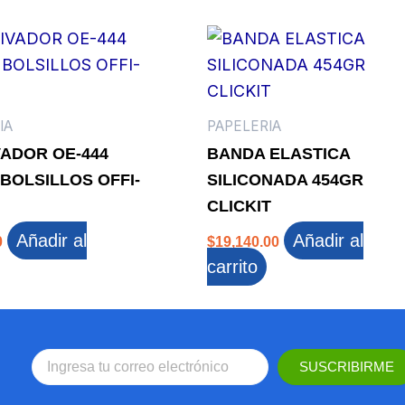
IA
PAPELERIA
ADOR OE-444
BANDA ELASTICA
 BOLSILLOS OFFI-
SILICONADA 454GR
CLICKIT
Añadir al
Añadir al
0
$
19,140.00
carrito
SUSCRIBIRME