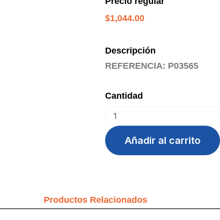
Precio regular
$
1,044.00
Descripción
REFERENCIA: P03565
Cantidad
PORTAMINAS
0.7
OE-
Añadir al carrito
155
OFFI-
ESCO
cantidad
Productos Relacionados