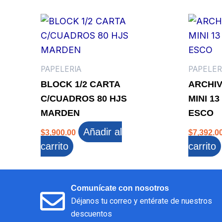
PAPELERIA
PAPELER
BLOCK 1/2 CARTA
ARCHIV
C/CUADROS 80 HJS
MINI 13
MARDEN
ESCO
Añadir al
$
3,900.00
$
7,392.0
carrito
carrito
Comunícate con nosotros
Déjanos tu correo y entérate de nuestros
descuentos