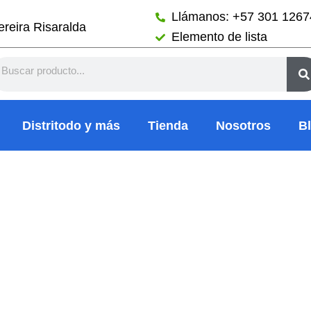
Llámanos: +57 301 126
reira Risaralda
Elemento de lista
arch
Distritodo y más
Tienda
Nosotros
B