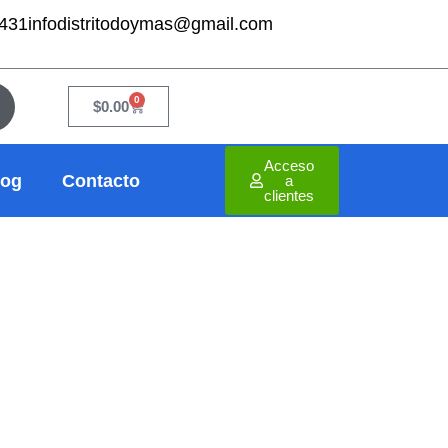
7431
infodistritodoymas@gmail.com
0
Cart
$
0.00
Acceso
log
Contacto
a
clientes