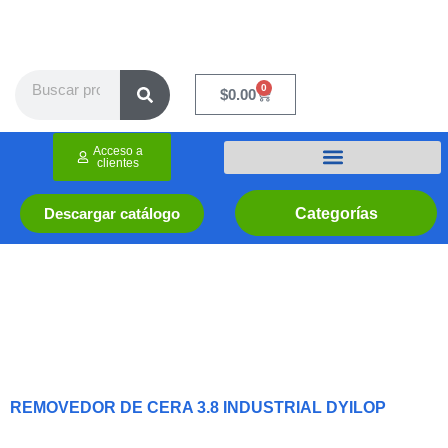
Ir
al
contenido
Search
0
Cart
$
0.00
Acceso a
clientes
Categorías
Descargar catálogo
REMOVEDOR DE CERA 3.8 INDUSTRIAL DYILOP