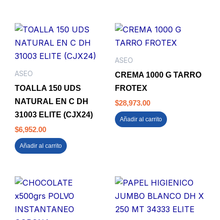
ASEO
ASEO
CREMA 1000 G TARRO
TOALLA 150 UDS
FROTEX
NATURAL EN C DH
$
28,973.00
31003 ELITE (CJX24)
Añadir al carrito
$
6,952.00
Añadir al carrito