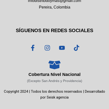
infodistritodoymas@gmail.com
Pereira, Colombia
SÍGUENOS EN REDES SOCIALES
F
I
Y
T
a
n
o
i
c
s
u
k
e
t
t
t
b
a
u
o
o
g
b
k
Cobertura Nivel Nacional
o
r
e
(Excepto San Andrés y Providencia)
k
a
Copyright 2024 | Todos los derechos reservados | Desarrollado
-
m
por
Seisk agencia
f