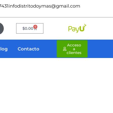
7431
infodistritodoymas@gmail.com
0
Cart
$
0.00
Acceso
log
Contacto
a
clientes