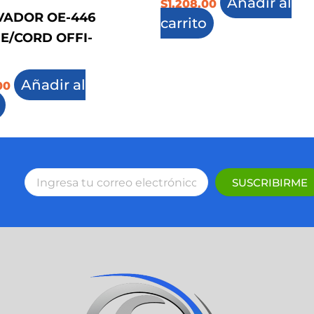
Añadir al
$
1,208.00
VADOR OE-446
carrito
E/CORD OFFI-
Añadir al
00
SUSCRIBIRME