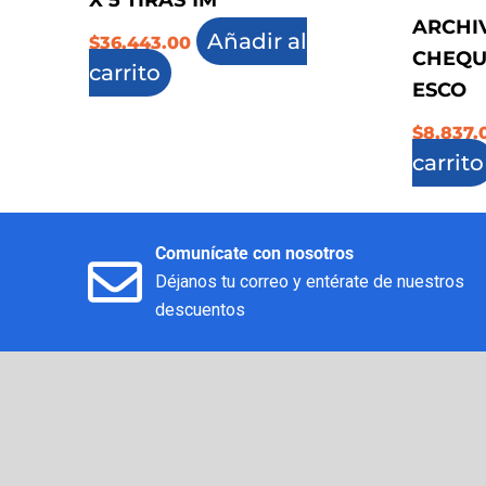
X 5 TIRAS 1M
ARCHI
Añadir al
$
36,443.00
CHEQU
carrito
ESCO
$
8,837.
carrito
Comunícate con nosotros
Déjanos tu correo y entérate de nuestros
descuentos