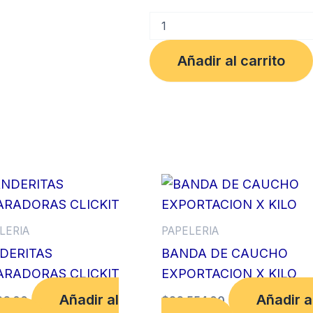
RESALTADOR
OE-
530
Añadir al carrito
X
6
UDS
COLORES
SURTIDOS
OFFI-
ESCO
cantidad
LERIA
PAPELERIA
DERITAS
BANDA DE CAUCHO
ARADORAS CLICKIT
EXPORTACION X KILO
Añadir al
Añadir a
66.00
$
26,554.00