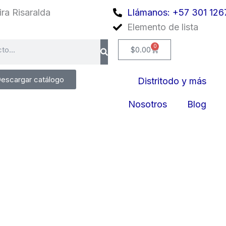
ra Risaralda
Llámanos: +57 301 126
Elemento de lista
0
Cart
$
0.00
escargar catálogo
Distritodo y más
Nosotros
Blog