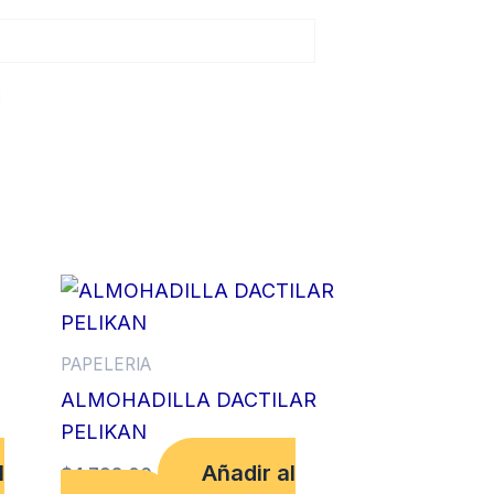
PAPELERIA
ALMOHADILLA DACTILAR
PELIKAN
l
Añadir al
$
4,798.00