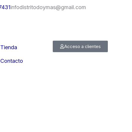
7431
infodistritodoymas@gmail.com
Acceso a clientes
Tienda
Contacto