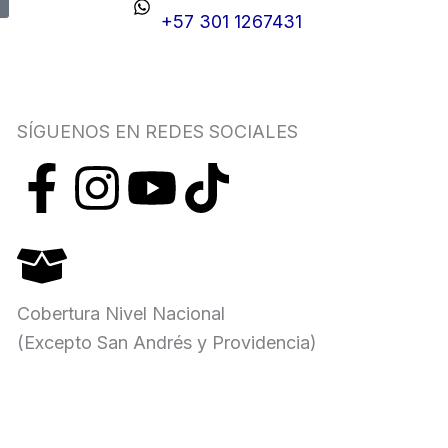
+57 301 1267431
SÍGUENOS EN REDES SOCIALES
F
I
Y
T
a
n
o
i
c
s
u
k
Cobertura Nivel Nacional
e
t
t
t
(Excepto San Andrés y Providencia)
b
a
u
o
o
g
b
k