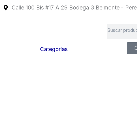
Ir
Calle 100 Bis #17 A 29 Bodega 3 Belmonte - Perei
al
contenido
Search
D
Categorías