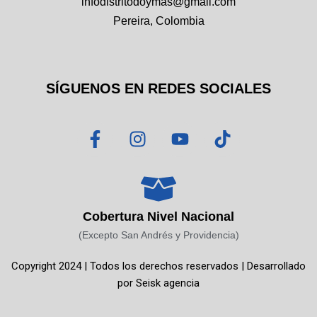
infodistritodoymas@gmail.com
Pereira, Colombia
SÍGUENOS EN REDES SOCIALES
F
I
Y
T
a
n
o
i
c
s
u
k
e
t
t
t
b
a
u
o
o
g
b
k
Cobertura Nivel Nacional
o
r
e
(Excepto San Andrés y Providencia)
k
a
Copyright 2024 | Todos los derechos reservados | Desarrollado
-
m
por
Seisk agencia
f