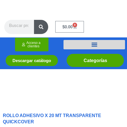
Ir
al
contenido
Search
0
Cart
$
0.00
Acceso a
clientes
Categorías
Descargar catálogo
ROLLO ADHESIVO X 20 MT TRANSPARENTE
QUICKCOVER