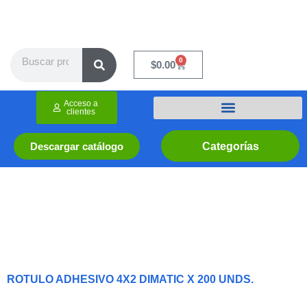
Ir
al
contenido
Search
0
Cart
$
0.00
Acceso a
clientes
Categorías
Descargar catálogo
ROTULO ADHESIVO 4X2 DIMATIC X 200 UNDS.