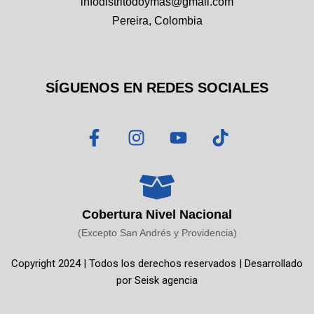
infodistritodoymas@gmail.com
Pereira, Colombia
SÍGUENOS EN REDES SOCIALES
F
I
Y
T
a
n
o
i
c
s
u
k
e
t
t
t
b
a
u
o
o
g
b
k
Cobertura Nivel Nacional
o
r
e
(Excepto San Andrés y Providencia)
k
a
Copyright 2024 | Todos los derechos reservados | Desarrollado
-
m
por
Seisk agencia
f