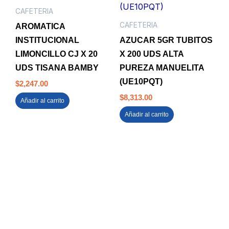
CAFETERIA
CAFETERIA
AROMATICA
INSTITUCIONAL
AZUCAR 5GR TUBITOS
LIMONCILLO CJ X 20
X 200 UDS ALTA
UDS TISANA BAMBY
PUREZA MANUELITA
(UE10PQT)
$
2,247.00
$
8,313.00
Añadir al carrito
Añadir al carrito