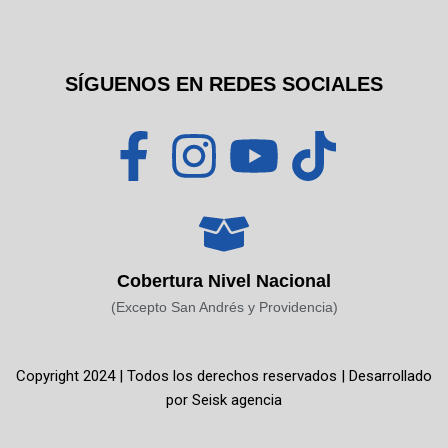
SÍGUENOS EN REDES SOCIALES
F
I
Y
T
a
n
o
i
c
s
u
k
Cobertura Nivel Nacional
e
t
t
t
(Excepto San Andrés y Providencia)
b
a
u
o
Copyright 2024 | Todos los derechos reservados | Desarrollado
o
g
b
k
por
Seisk agencia