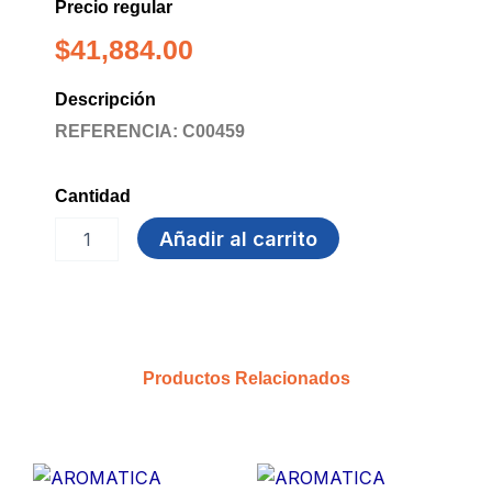
Precio regular
$
41,884.00
Descripción
REFERENCIA: C00459
Cantidad
SAL
Añadir al carrito
1g
x
500
SOBRES
REFISAL
cantidad
Productos Relacionados