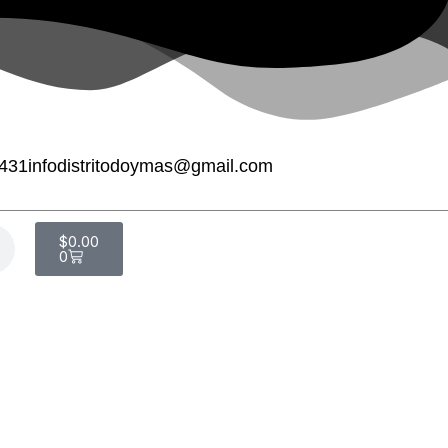
7431
infodistritodoymas@gmail.com
Cart
$
0.00
0