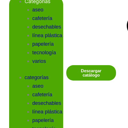
Categorías
aseo
cafetería
desechables
línea plástica
papelería
tecnología
varios
Descargar
catálogo
categorías
aseo
cafetería
desechables
línea plástica
papelería