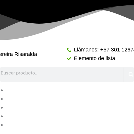
Llámanos: +57 301 126
reira Risaralda
Elemento de lista
arch
Distritodo y más
Tienda
Nosotros
Blog
Contacto