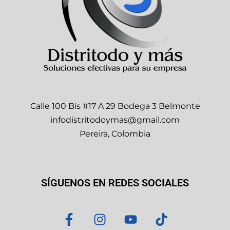
Calle 100 Bis #17 A 29 Bodega 3 Belmonte
infodistritodoymas@gmail.com
Pereira, Colombia
SÍGUENOS EN REDES SOCIALES
F
I
Y
T
a
n
o
i