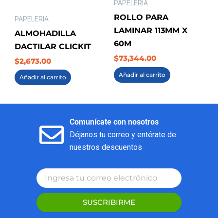
PAPELERIA
ROLLO PARA
PAPELERIA
LAMINAR 113MM X
ALMOHADILLA
60M
DACTILAR CLICKIT
$
73,344.00
$
2,673.00
Añadir al carrito
Añadir al carrito
Comunícate con nosotros
Déjanos tu correo y entérate de
nuestros descuentos
SUSCRIBIRME