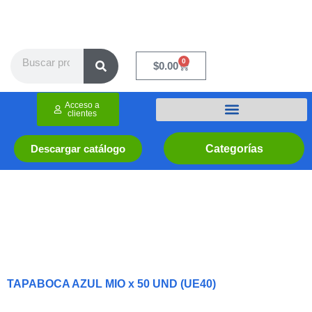
Ir
al
contenido
Search
0
Cart
$
0.00
Acceso a
clientes
Categorías
Descargar catálogo
TAPABOCA AZUL MIO x 50 UND (UE40)