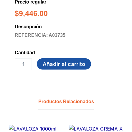
Precio regular
$
9,446.00
Descripción
REFERENCIA: A03735
Cantidad
TAPABOCA
Añadir al carrito
AZUL
MIO
x
50
UND
(UE40)
Productos Relacionados
cantidad