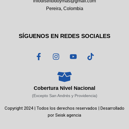
infodistritodoymas@gmail.com
Pereira, Colombia
SÍGUENOS EN REDES SOCIALES
F
I
Y
T
a
n
o
i
c
s
u
k
e
t
t
t
b
a
u
o
o
g
b
k
Cobertura Nivel Nacional
o
r
e
(Excepto San Andrés y Providencia)
k
a
Copyright 2024 | Todos los derechos reservados | Desarrollado
-
m
por
Seisk agencia
f