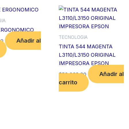
IA
ERGONOMICO
TECNOLOGIA
Añadir al
00
TINTA 544 MAGENTA
L3110/L3150 ORIGINAL
IMPRESORA EPSON
Añadir al
$
50,068.00
carrito