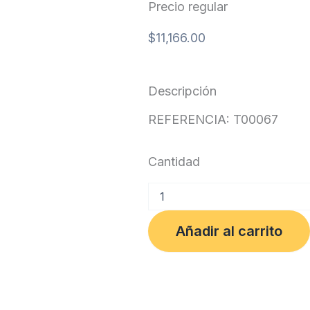
Precio regular
$
11,166.00
Descripción
REFERENCIA: T00067
Cantidad
TINTA
6644
GENERICA
Añadir al carrito
EPSON
YELLOW
cantidad