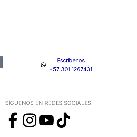
Escríbenos
+57 301 1267431
SÍGUENOS EN REDES SOCIALES
F
I
Y
T
a
n
o
i