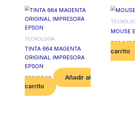
TECNOLOG
MOUSE 
TECNOLOGIA
$
80,047.
TINTA 664 MAGENTA
carrito
ORIGINAL IMPRESORA
EPSON
Añadir al
$
56,105.00
carrito