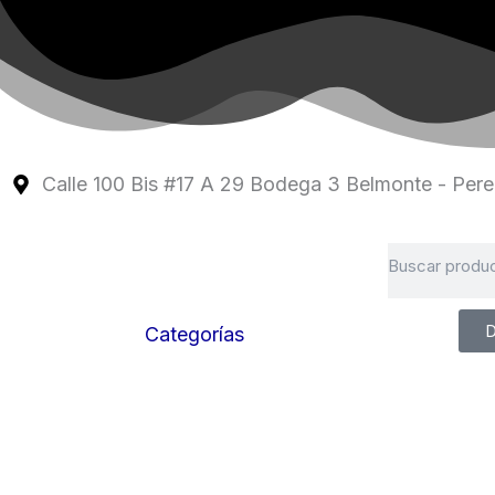
Ir
al
contenido
Calle 100 Bis #17 A 29 Bodega 3 Belmonte - Perei
Search
D
Categorías