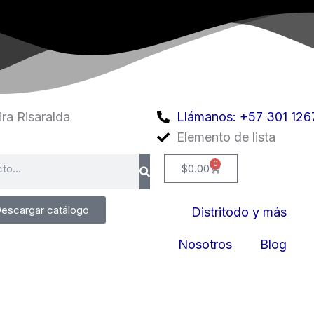
ra Risaralda
Llámanos: +57 301 126
Elemento de lista
0
Cart
$
0.00
escargar catálogo
Distritodo y más
Nosotros
Blog