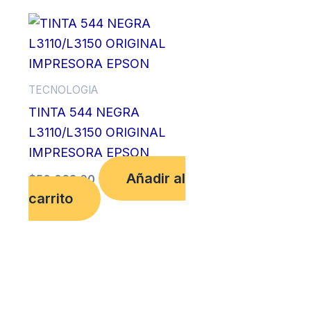
TECNOLOGIA
TINTA 544 NEGRA
L3110/L3150 ORIGINAL
IMPRESORA EPSON
Añadir al
$
50,068.00
carrito