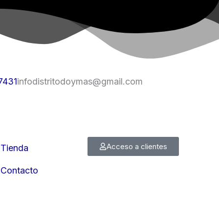
7431
infodistritodoymas@gmail.com
Acceso a clientes
Tienda
Contacto