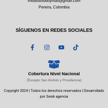
infodistritodoymas@gmail.com
Pereira, Colombia
SÍGUENOS EN REDES SOCIALES
F
I
Y
T
a
n
o
i
c
s
u
k
e
t
t
t
b
a
u
o
o
g
b
k
Cobertura Nivel Nacional
o
r
e
(Excepto San Andrés y Providencia)
k
a
Copyright 2024 | Todos los derechos reservados | Desarrollado
-
m
por
Seisk agencia
f