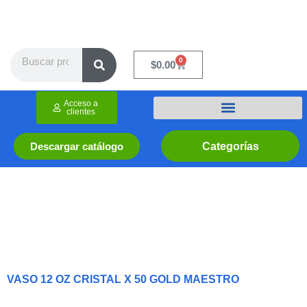
Ir
al
contenido
Search
0
Cart
$
0.00
Acceso a
clientes
Categorías
Descargar catálogo
VASO 12 OZ CRISTAL X 50 GOLD MAESTRO