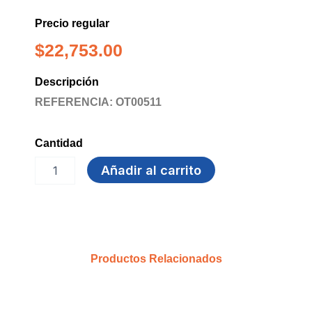
Precio regular
$
22,753.00
Descripción
REFERENCIA: OT00511
Cantidad
VASO
Añadir al carrito
12
OZ
CRISTAL
X
50
GOLD
Productos Relacionados
MAESTRO
cantidad