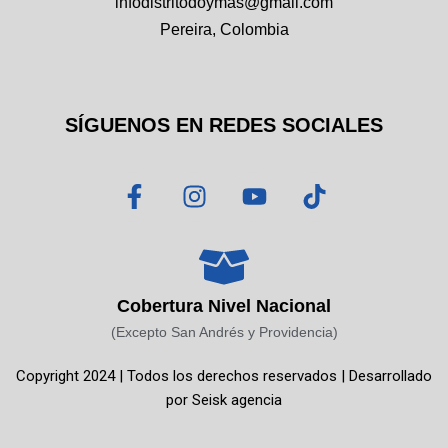
infodistritodoymas@gmail.com
Pereira, Colombia
SÍGUENOS EN REDES SOCIALES
F
I
Y
T
a
n
o
i
c
s
u
k
e
t
t
t
b
a
u
o
o
g
b
k
Cobertura Nivel Nacional
o
r
e
(Excepto San Andrés y Providencia)
k
a
Copyright 2024 | Todos los derechos reservados | Desarrollado
-
m
por
Seisk agencia
f