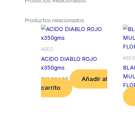
Productos Relacionados
Productos relacionados
ASEO
ASE
ACIDO DIABLO ROJO
x350gms
BLA
MUL
Añadir al
$
16,884.00
FLO
carrito