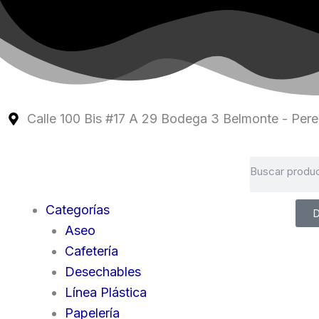
Ir
al
contenido
Calle 100 Bis #17 A 29 Bodega 3 Belmonte - Perei
Search
Categorías
D
Aseo
Cafetería
Desechables
Línea Plástica
Papelería