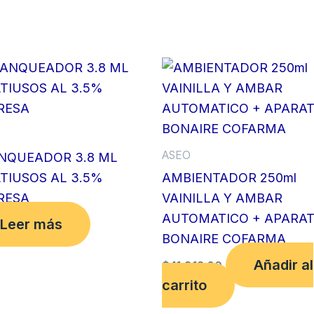
O
ASEO
NQUEADOR 3.8 ML
TIUSOS AL 3.5%
AMBIENTADOR 250ml
RESA
VAINILLA Y AMBAR
AUTOMATICO + APARA
Leer más
BONAIRE COFARMA
Añadir al
$
41,813.00
carrito