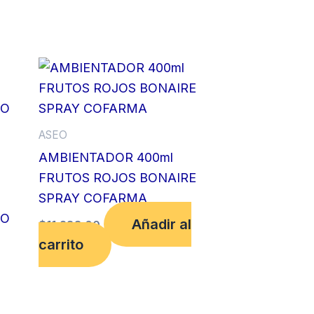
ASEO
AMBIENTADOR 400ml
FRUTOS ROJOS BONAIRE
SPRAY COFARMA
TO
Añadir al
$
11,288.00
carrito