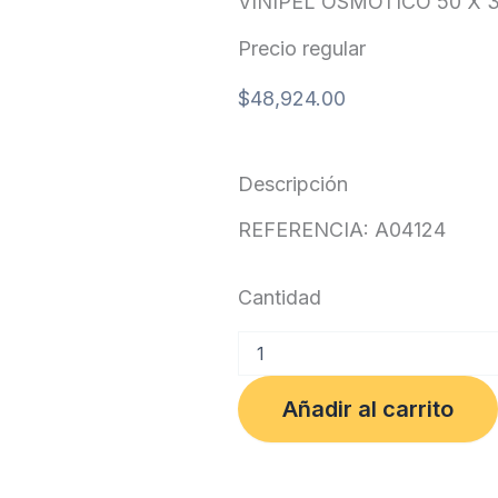
VINIPEL OSMOTICO 50 X 
Precio regular
$
48,924.00
Descripción
REFERENCIA: A04124
Cantidad
VINIPEL
OSMOTICO
50
Añadir al carrito
X
300
MTS
cantidad