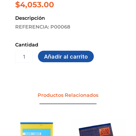
$
4,053.00
Descripción
REFERENCIA: P00068
Cantidad
BLOCK
Añadir al carrito
CARTA
S/RAYASx
70hjs
PAPIER
cantidad
Productos Relacionados