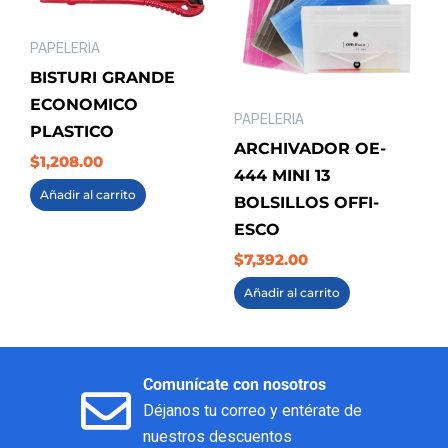
PAPELERIA
BISTURI GRANDE
ECONOMICO
PAPELERIA
PLASTICO
ARCHIVADOR OE-
$
1,208.00
444 MINI 13
Añadir al carrito
BOLSILLOS OFFI-
ESCO
$
7,392.00
Añadir al carrito
Comunícate con nosotros
Déjanos tu correo y entérate de
nuestros descuentos