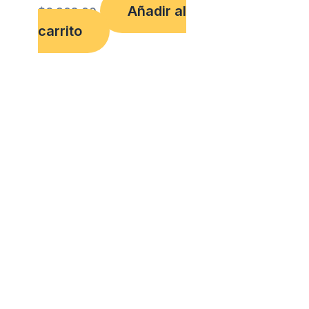
Añadir al
$
6,908.00
carrito