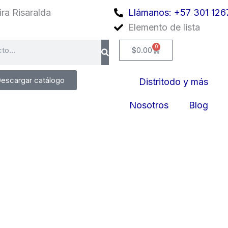
ra Risaralda
Llámanos: +57 301 126
Elemento de lista
0
Cart
$
0.00
escargar catálogo
Distritodo y más
Nosotros
Blog