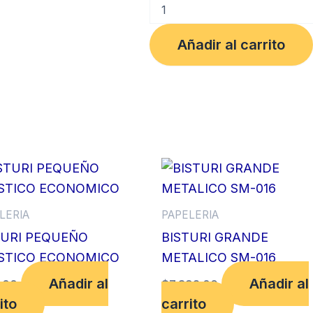
BOLIGRAFO
MICROP.
SEMI
Añadir al carrito
GEL
BL-
105
BAILE
NEGRO
cantidad
LERIA
PAPELERIA
TURI PEQUEÑO
BISTURI GRANDE
STICO ECONOMICO
METALICO SM-016
Añadir al
Añadir al
.00
$
7,392.00
ito
carrito