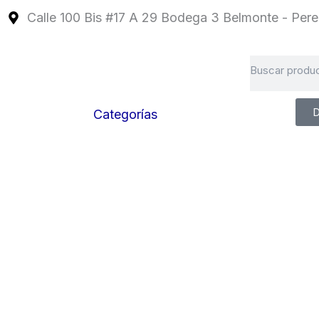
Ir
Calle 100 Bis #17 A 29 Bodega 3 Belmonte - Perei
al
contenido
Search
D
Categorías