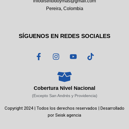
infodistritodoymas@gmail.com
Pereira, Colombia
SÍGUENOS EN REDES SOCIALES
F
I
Y
T
a
n
o
i
c
s
u
k
e
t
t
t
b
a
u
o
o
g
b
k
Cobertura Nivel Nacional
o
r
e
(Excepto San Andrés y Providencia)
k
a
Copyright 2024 | Todos los derechos reservados | Desarrollado
-
m
por
Seisk agencia
f