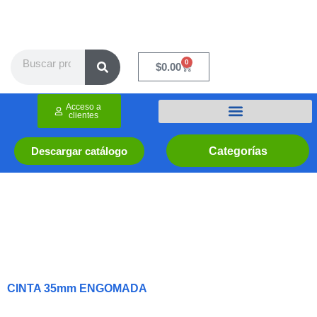
Ir
al
contenido
Search
0
Cart
$
0.00
Acceso a
clientes
Categorías
Descargar catálogo
CINTA 35mm ENGOMADA