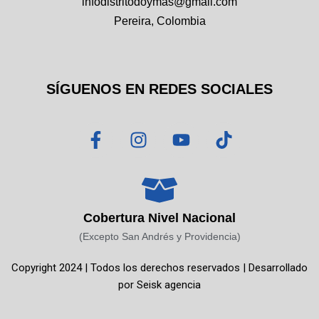
infodistritodoymas@gmail.com
Pereira, Colombia
SÍGUENOS EN REDES SOCIALES
F
I
Y
T
a
n
o
i
c
s
u
k
e
t
t
t
b
a
u
o
o
g
b
k
Cobertura Nivel Nacional
o
r
e
(Excepto San Andrés y Providencia)
k
a
Copyright 2024 | Todos los derechos reservados | Desarrollado
-
m
por
Seisk agencia
f