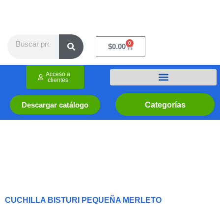
Ir
al
contenido
Search
0
Cart
$
0.00
Acceso a
clientes
Categorías
Descargar catálogo
CUCHILLA BISTURI PEQUEÑA MERLETO