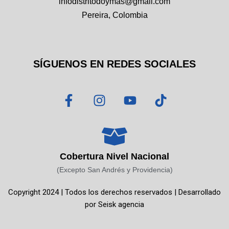
infodistritodoymas@gmail.com
Pereira, Colombia
SÍGUENOS EN REDES SOCIALES
F
I
Y
T
a
n
o
i
c
s
u
k
e
t
t
t
b
a
u
o
o
g
b
k
Cobertura Nivel Nacional
o
r
e
(Excepto San Andrés y Providencia)
k
a
Copyright 2024 | Todos los derechos reservados | Desarrollado
-
m
por
Seisk agencia
f