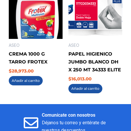
ASEO
ASEO
CREMA 1000 G
PAPEL HIGIENICO
TARRO FROTEX
JUMBO BLANCO DH
X 250 MT 34333 ELITE
$
28,973.00
$
16,013.00
Añadir al carrito
Añadir al carrito
Comunícate con nosotros
Déjanos tu correo y entérate de
nuestros descuentos