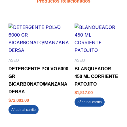
Productos Relacionados
ASEO
ASEO
DETERGENTE POLVO 6000
BLANQUEADOR
GR
450 ML CORRIENTE
BICARBONATO/MANZANA
PATOJITO
DERSA
$
1,817.00
$
72,883.00
Añadir al carrito
Añadir al carrito