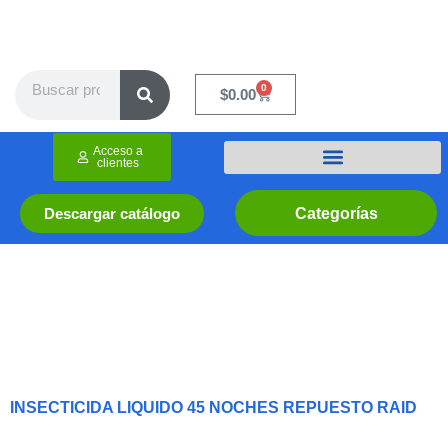
Ir
al
contenido
Search
0
Cart
$
0.00
Acceso a
clientes
Categorías
Descargar catálogo
INSECTICIDA LIQUIDO 45 NOCHES REPUESTO RAID