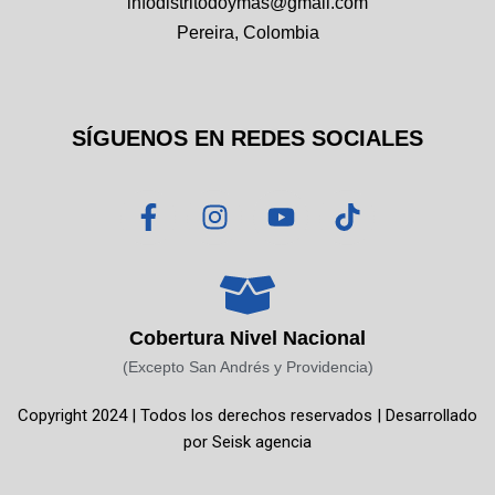
infodistritodoymas@gmail.com
Pereira, Colombia
SÍGUENOS EN REDES SOCIALES
F
I
Y
T
a
n
o
i
c
s
u
k
e
t
t
t
b
a
u
o
o
g
b
k
Cobertura Nivel Nacional
o
r
e
(Excepto San Andrés y Providencia)
k
a
Copyright 2024 | Todos los derechos reservados | Desarrollado
-
m
por
Seisk agencia
f