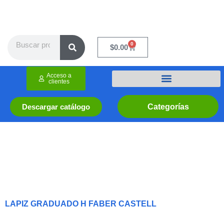
Ir
al
contenido
Search
0
Cart
$
0.00
Acceso a
clientes
Categorías
Descargar catálogo
LAPIZ GRADUADO H FABER CASTELL