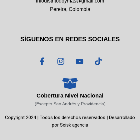
infodistritodoymas@gmail.com
Pereira, Colombia
SÍGUENOS EN REDES SOCIALES
F
I
Y
T
a
n
o
i
c
s
u
k
e
t
t
t
b
a
u
o
o
g
b
k
Cobertura Nivel Nacional
o
r
e
(Excepto San Andrés y Providencia)
k
a
Copyright 2024 | Todos los derechos reservados | Desarrollado
-
m
por
Seisk agencia
f