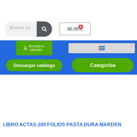
Ir
al
contenido
Search
0
Cart
$
0.00
Acceso a
clientes
Categorías
Descargar catálogo
LIBRO ACTAS 200 FOLIOS PASTA DURA MARDEN