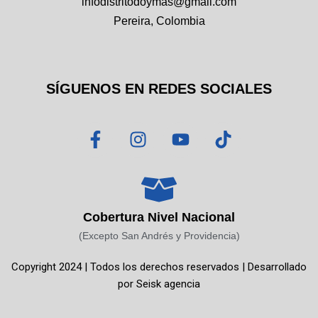
infodistritodoymas@gmail.com
Pereira, Colombia
SÍGUENOS EN REDES SOCIALES
F
I
Y
T
a
n
o
i
c
s
u
k
e
t
t
t
b
a
u
o
o
g
b
k
Cobertura Nivel Nacional
o
r
e
(Excepto San Andrés y Providencia)
k
a
Copyright 2024 | Todos los derechos reservados | Desarrollado
-
m
por
Seisk agencia
f