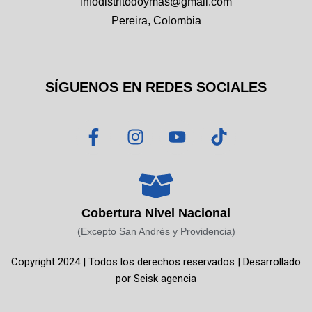
infodistritodoymas@gmail.com
Pereira, Colombia
SÍGUENOS EN REDES SOCIALES
F
I
Y
T
a
n
o
i
c
s
u
k
e
t
t
t
b
a
u
o
o
g
b
k
Cobertura Nivel Nacional
o
r
e
(Excepto San Andrés y Providencia)
k
a
Copyright 2024 | Todos los derechos reservados | Desarrollado
-
m
por
Seisk agencia
f