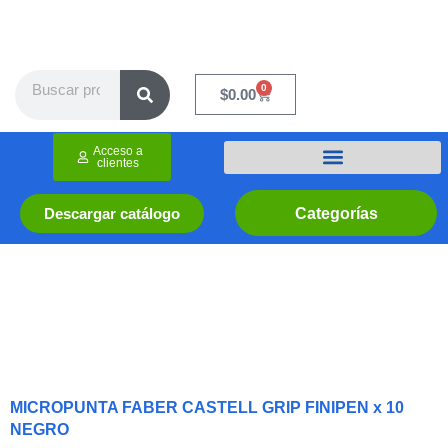
Ir
al
contenido
Search
0
Cart
$
0.00
Acceso a
clientes
Categorías
Descargar catálogo
MICROPUNTA FABER CASTELL GRIP FINIPEN x 10
NEGRO