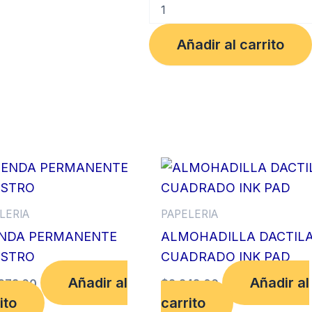
MINAS
2B
0.5
Añadir al carrito
FABER
CASTELL
cantidad
LERIA
PAPELERIA
NDA PERMANENTE
ALMOHADILLA DACTIL
STRO
CUADRADO INK PAD
Añadir al
Añadir al
673.00
$
2,248.00
ito
carrito