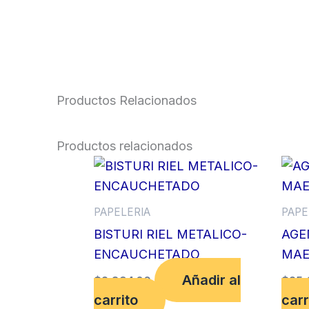
Productos Relacionados
Productos relacionados
PAPELERIA
PAPE
BISTURI RIEL METALICO-
AGE
ENCAUCHETADO
MAE
Añadir al
$
2,894.00
$
25,
carrito
carr