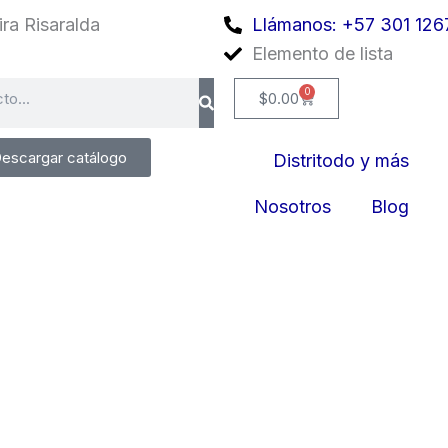
ra Risaralda
Llámanos: +57 301 126
Elemento de lista
0
Cart
$
0.00
escargar catálogo
Distritodo y más
Nosotros
Blog