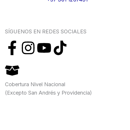
SÍGUENOS EN REDES SOCIALES
F
I
Y
T
a
n
o
i
c
s
u
k
Cobertura Nivel Nacional
e
t
t
t
(Excepto San Andrés y Providencia)
b
a
u
o
o
g
b
k