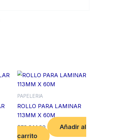
PAPELERIA
AR
ROLLO PARA LAMINAR
113MM X 60M
Añadir al
$
73,344.00
carrito