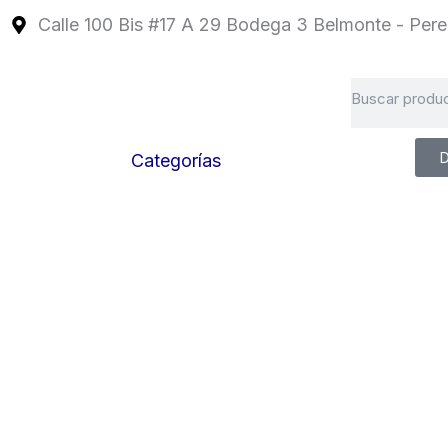
Ir
Calle 100 Bis #17 A 29 Bodega 3 Belmonte - Perei
al
contenido
Search
D
Categorías