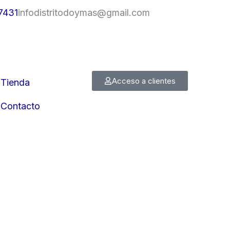
7431
infodistritodoymas@gmail.com
Acceso a clientes
Tienda
Contacto