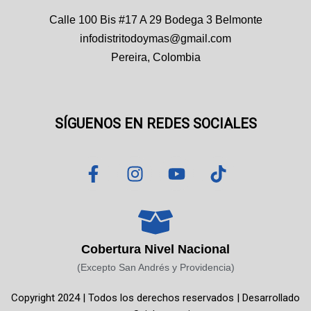
Calle 100 Bis #17 A 29 Bodega 3 Belmonte
infodistritodoymas@gmail.com
Pereira, Colombia
SÍGUENOS EN REDES SOCIALES
F
I
Y
T
a
n
o
i
c
s
u
k
e
t
t
t
b
a
u
o
o
g
b
k
Cobertura Nivel Nacional
o
r
e
(Excepto San Andrés y Providencia)
k
a
Copyright 2024 | Todos los derechos reservados | Desarrollado
-
m