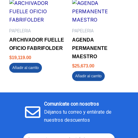
PAPELERIA
PAPELERIA
ARCHIVADOR FUELLE
AGENDA
OFICIO FABRIFOLDER
PERMANENTE
MAESTRO
$
19,119.00
$
25,673.00
Añadir al carrito
Añadir al carrito
Comunícate con nosotros
Déjanos tu correo y entérate de
nuestros descuentos