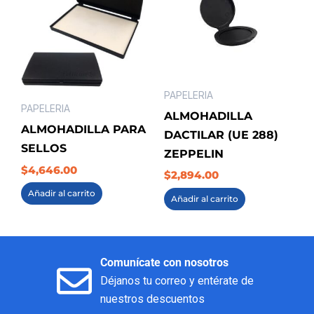
PAPELERIA
PAPELERIA
ALMOHADILLA
ALMOHADILLA PARA
DACTILAR (UE 288)
SELLOS
ZEPPELIN
$
4,646.00
$
2,894.00
Añadir al carrito
Añadir al carrito
Comunícate con nosotros
Déjanos tu correo y entérate de
nuestros descuentos