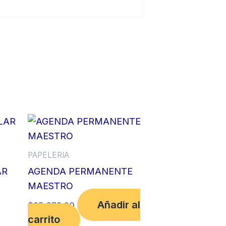
PAPELERIA
AR
AGENDA PERMANENTE
MAESTRO
Añadir al
$
25,673.00
carrito