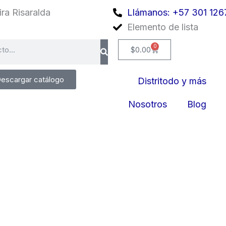
ra Risaralda
Llámanos: +57 301 126
Elemento de lista
0
Cart
$
0.00
escargar catálogo
Distritodo y más
Nosotros
Blog