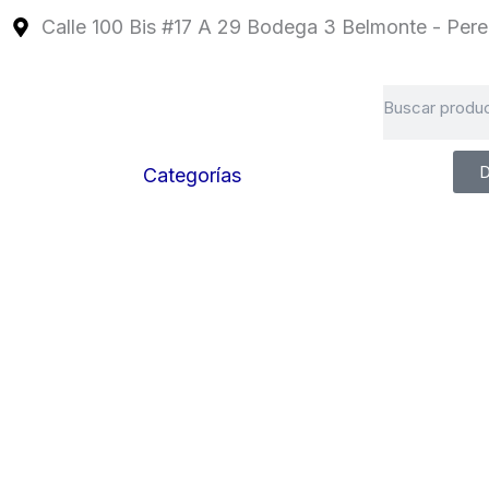
Ir
Calle 100 Bis #17 A 29 Bodega 3 Belmonte - Perei
al
contenido
Search
D
Categorías