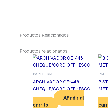
Productos Relacionados
Productos relacionados
PAPELERIA
PAPE
ARCHIVADOR OE-446
BIS
CHEQUE/CORD OFFI-ESCO
MET
Añadir al
$
8,837.00
$
7,3
carrito
carr