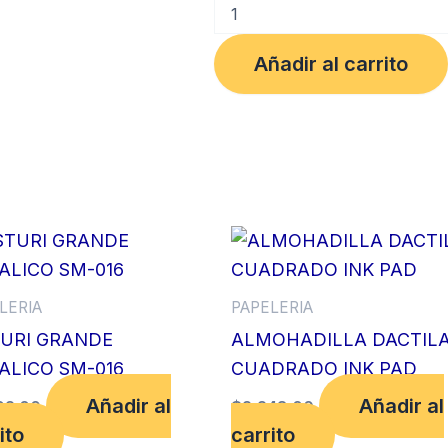
PLASTILINA
LARGA
X
Añadir al carrito
9
UDS
cantidad
LERIA
PAPELERIA
TURI GRANDE
ALMOHADILLA DACTIL
ALICO SM-016
CUADRADO INK PAD
Añadir al
Añadir al
92.00
$
2,248.00
ito
carrito