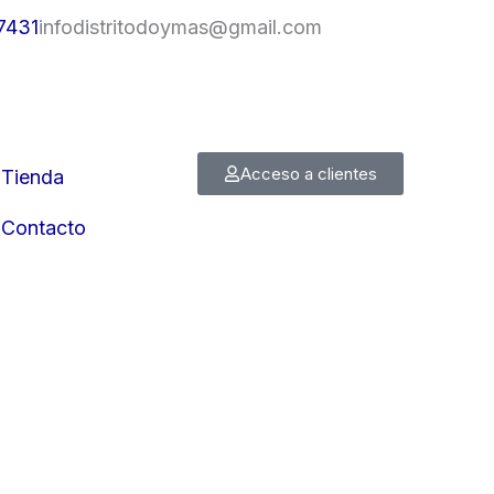
7431
infodistritodoymas@gmail.com
Acceso a clientes
Tienda
Contacto