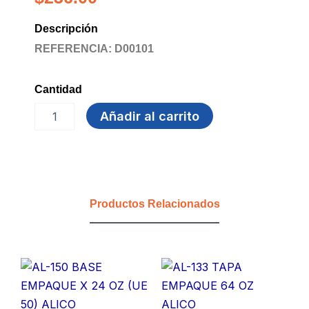
Descripción
REFERENCIA: D00101
Cantidad
PLATO
Añadir al carrito
20
CM
BLANCO
PQ
X
500
Productos Relacionados
cantidad