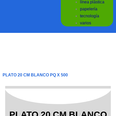
línea plástica
papelería
tecnología
varios
PLATO 20 CM BLANCO PQ X 500
PLATO 20 CM BLANCO