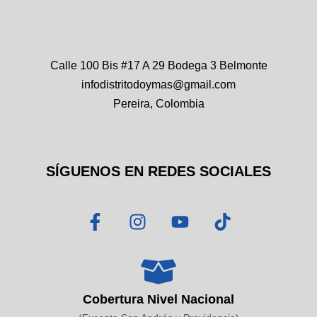
Calle 100 Bis #17 A 29 Bodega 3 Belmonte
infodistritodoymas@gmail.com
Pereira, Colombia
SÍGUENOS EN REDES SOCIALES
F
I
Y
T
a
n
o
i
c
s
u
k
e
t
t
t
b
a
u
o
o
g
b
k
Cobertura Nivel Nacional