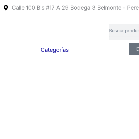
Ir
Calle 100 Bis #17 A 29 Bodega 3 Belmonte - Perei
al
contenido
Search
D
Categorías