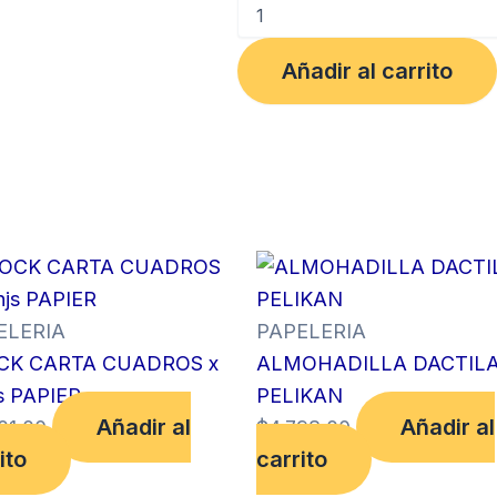
RESALTADOR
ROSADO
SUPERGEL
Añadir al carrito
FABER
CASTELL
cantidad
ELERIA
PAPELERIA
CK CARTA CUADROS x
ALMOHADILLA DACTIL
s PAPIER
PELIKAN
Añadir al
Añadir al
01.00
$
4,798.00
ito
carrito