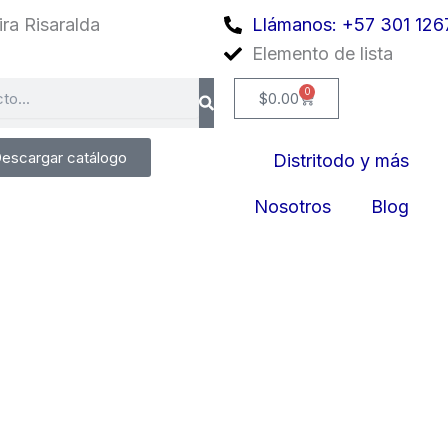
ra Risaralda
Llámanos: +57 301 126
Elemento de lista
0
Cart
$
0.00
escargar catálogo
Distritodo y más
Nosotros
Blog