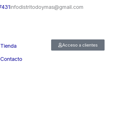
7431
infodistritodoymas@gmail.com
Acceso a clientes
Tienda
Contacto