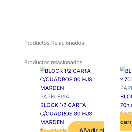
Productos Relacionados
Productos relacionados
PAP
PAPELERIA
BLO
BLOCK 1/2 CARTA
70hj
C/CUADROS 80 HJS
$
4,0
carr
MARDEN
Añadir al
$
3,900.00