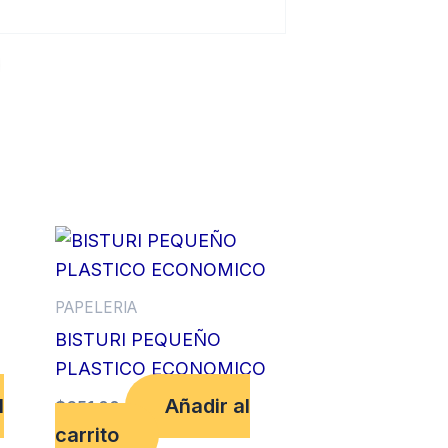
PAPELERIA
BISTURI PEQUEÑO
PLASTICO ECONOMICO
l
Añadir al
$
651.00
carrito