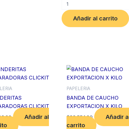
ROLLO
ETIQUETA
x
Añadir al carrito
2000uns
TRANSF.
TERMICA
cantidad
LERIA
PAPELERIA
DERITAS
BANDA DE CAUCHO
ARADORAS CLICKIT
EXPORTACION X KILO
Añadir al
Añadir a
66.00
$
26,554.00
ito
carrito