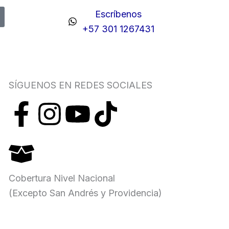
Escríbenos
+57 301 1267431
SÍGUENOS EN REDES SOCIALES
F
I
Y
T
a
n
o
i
c
s
u
k
Cobertura Nivel Nacional
e
t
t
t
(Excepto San Andrés y Providencia)
b
a
u
o