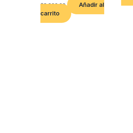
Añadir al
$
3,900.00
carrito