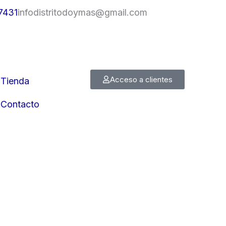
7431
infodistritodoymas@gmail.com
Acceso a clientes
Tienda
Contacto