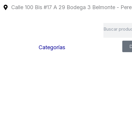
Ir
Calle 100 Bis #17 A 29 Bodega 3 Belmonte - Perei
al
contenido
Search
D
Categorías