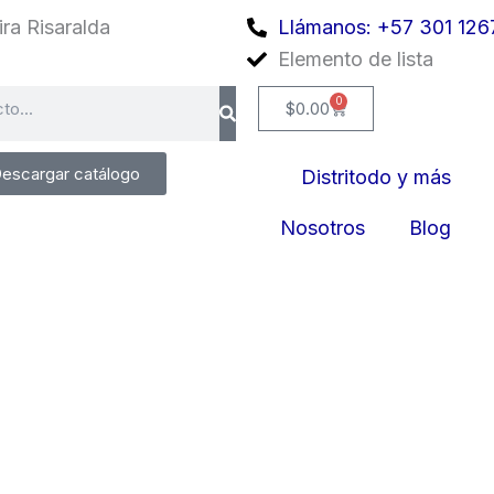
ra Risaralda
Llámanos: +57 301 126
Elemento de lista
0
Cart
$
0.00
escargar catálogo
Distritodo y más
Nosotros
Blog