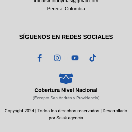
infodistritodoymas@gmail.com
Pereira, Colombia
SÍGUENOS EN REDES SOCIALES
F
I
Y
T
a
n
o
i
c
s
u
k
e
t
t
t
b
a
u
o
o
g
b
k
Cobertura Nivel Nacional
o
r
e
(Excepto San Andrés y Providencia)
k
a
Copyright 2024 | Todos los derechos reservados | Desarrollado
-
m
por
Seisk agencia
f