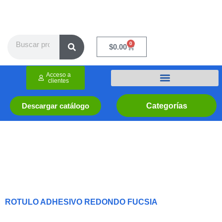
Ir
al
contenido
Search
0
Cart
$
0.00
Acceso a
clientes
Categorías
Descargar catálogo
ROTULO ADHESIVO REDONDO FUCSIA