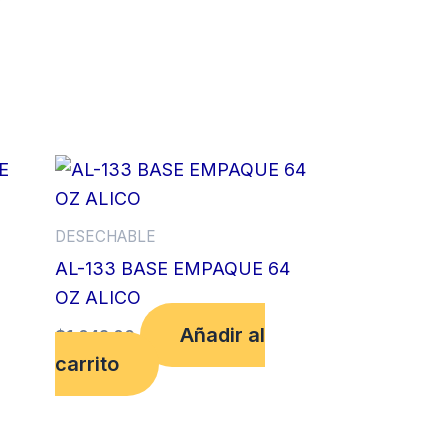
DESECHABLE
AL-133 BASE EMPAQUE 64
OZ ALICO
Añadir al
$
1,042.00
carrito