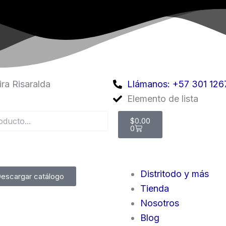
ra Risaralda
Llámanos: +57 301 126
Elemento de lista
Cart
$
0.00
0
Distritodo y más
escargar catálogo
Tienda
Nosotros
Blog