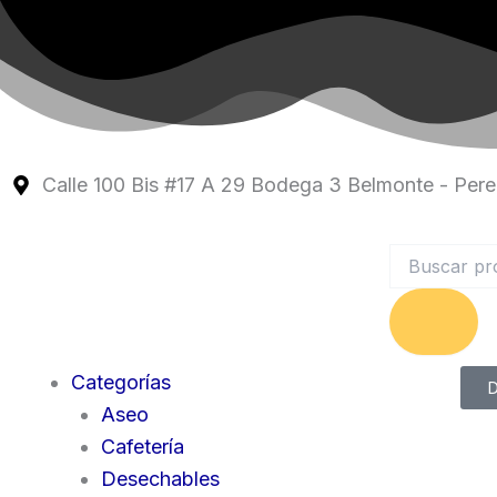
Ir
al
contenido
Calle 100 Bis #17 A 29 Bodega 3 Belmonte - Perei
Search
Categorías
D
Aseo
Cafetería
Desechables