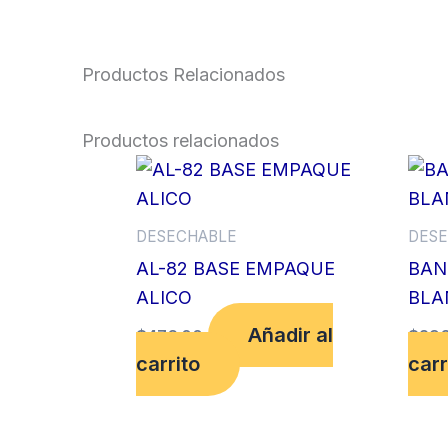
Productos Relacionados
Productos relacionados
DESECHABLE
DESE
AL-82 BASE EMPAQUE
BAN
ALICO
BLA
Añadir al
$
476.00
$
296
carrito
carr