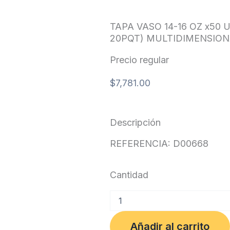
TAPA VASO 14-16 OZ x50
20PQT) MULTIDIMENSIO
Precio regular
$
7,781.00
Descripción
REFERENCIA: D00668
Cantidad
TAPA
VASO
14-
Añadir al carrito
16