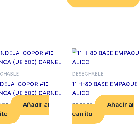
OZ
x50
UND
DIAM.90
DOMINGO
(UE
20PQT)
MULTIDIMENSIONAL
cantidad
CHABLE
DESECHABLE
DEJA ICOPOR #10
11 H-80 BASE EMPAQUE
NCA (UE 500) DARNEL
ALICO
Añadir al
Añadir al
.00
$
967.00
ito
carrito