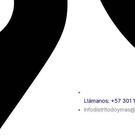
Llámanos: +57 301 
infodistritodoymas