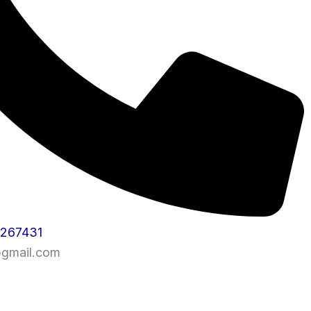
1267431
@gmail.com