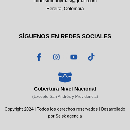
infodistritodoymas@gmail.com
Pereira, Colombia
SÍGUENOS EN REDES SOCIALES
F
I
Y
T
a
n
o
i
c
s
u
k
e
t
t
t
b
a
u
o
o
g
b
k
Cobertura Nivel Nacional
o
r
e
(Excepto San Andrés y Providencia)
k
a
Copyright 2024 | Todos los derechos reservados | Desarrollado
-
m
por
Seisk agencia
f